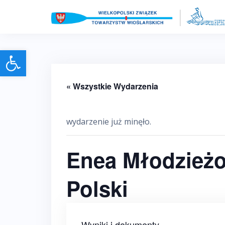
Skip
to
content
Otwórz pasek narzędzi
« Wszystkie Wydarzenia
wydarzenie już minęło.
Enea Młodzieżo
Polski
Wyniki i dokumenty