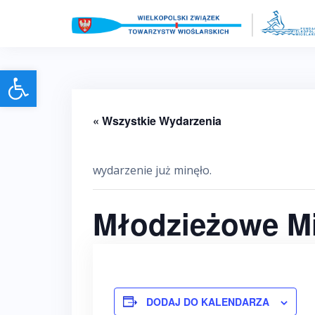
Skip
to
content
Otwórz pasek narzędzi
« Wszystkie Wydarzenia
wydarzenie już minęło.
Młodzieżowe Mi
DODAJ DO KALENDARZA