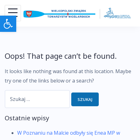
Skip
to
Otwórz pasek narzędzi
content
Oops! That page can’t be found.
It looks like nothing was found at this location. Maybe
try one of the links below or a search?
Szukaj:
Ostatnie wpisy
W Poznaniu na Malcie odbyły się Enea MP w