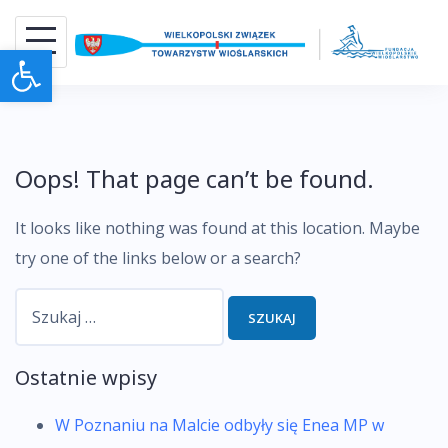
Skip
to
Otwórz pasek narzędzi
content
Oops! That page can’t be found.
It looks like nothing was found at this location. Maybe
try one of the links below or a search?
Szukaj:
Ostatnie wpisy
W Poznaniu na Malcie odbyły się Enea MP w