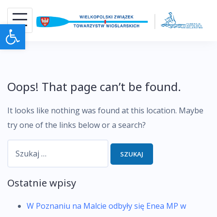
Skip
to
Otwórz pasek narzędzi
content
Oops! That page can’t be found.
It looks like nothing was found at this location. Maybe
try one of the links below or a search?
Szukaj:
Ostatnie wpisy
W Poznaniu na Malcie odbyły się Enea MP w