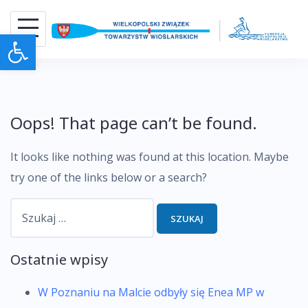
Skip
to
Otwórz pasek narzędzi
content
Oops! That page can’t be found.
It looks like nothing was found at this location. Maybe
try one of the links below or a search?
Szukaj:
Ostatnie wpisy
W Poznaniu na Malcie odbyły się Enea MP w