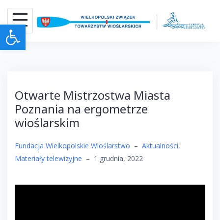
Skip
to
Otwórz pasek narzędzi
content
Otwarte Mistrzostwa Miasta
Poznania na ergometrze
wioślarskim
Fundacja Wielkopolskie Wioślarstwo
–
Aktualności
,
Materiały telewizyjne
–
1 grudnia, 2022