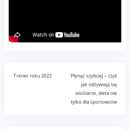
Nawigacja
Trener roku 2022
Płynąć szybciej – czyli
wpisu
jak odżywiają się
wioślarze, dieta nie
tylko dla sportowców