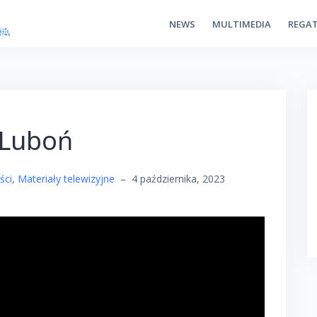
NEWS
MULTIMEDIA
REGA
– Luboń
ści
,
Materiały telewizyjne
–
4 października, 2023