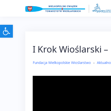
Skip
to
content
Otwórz pasek narzędzi
I Krok Wioślarski 
Fundacja Wielkopolskie Wioślarstwo
–
Aktualno