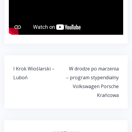
Nawigacja
I Krok Wioślarski –
W drodze po marzenia
wpisu
Luboń
– program stypendialny
Volkswagen Porsche
Krańcowa