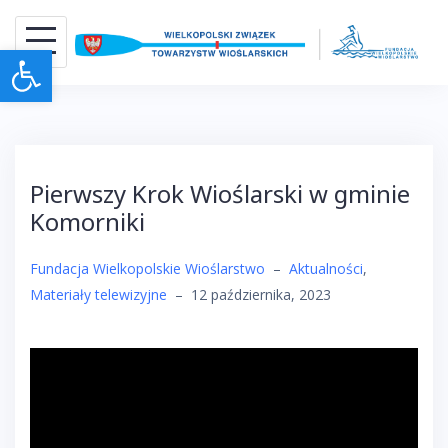
Skip
to
Otwórz pasek narzędzi
content
Pierwszy Krok Wioślarski w gminie
Komorniki
Fundacja Wielkopolskie Wioślarstwo
–
Aktualności
,
Materiały telewizyjne
–
12 października, 2023